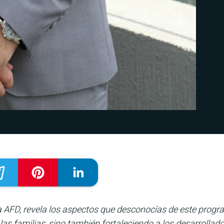
a AFD, revela los aspectos que desconocías de este progr
as familias, sino también fortaleciendo a los desarrollad