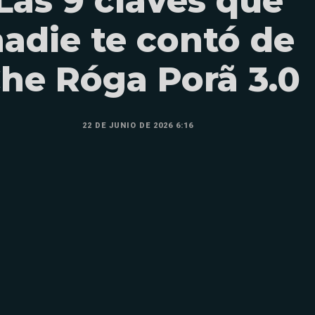
Las 9 claves que
adie te contó de
he Róga Porã 3.0
22 DE JUNIO DE 2026 6:16