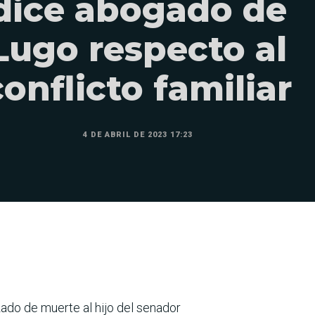
dice abogado de
Lugo respecto al
conflicto familiar
4 DE ABRIL DE 2023 17:23
zado de muerte al hijo del senador