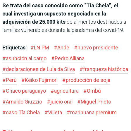
Se trata del caso conocido como “Tía Chela”, el
cual investiga un supuesto negociado en la
adquisición de 25.000 kits
de alimentos destinados a
familias vulnerables durante la pandemia del covid-19.
Etiquetas:
#
LN PM
#
Ande
#
nuevo presidente
#
asunción al cargo
#
Pedro Alliana
#
declaraciones de Lula da Silva
#
franqueza histórica
#
Perú
#
Keiko Fujimori
#
producción de soja
#
Chaco paraguayo
#
agricultura
#
Ombú
#
Arnaldo Giuzzio
#
juicio oral
#
Miguel Prieto
#
caso Tía Chela
#
Villeta
#
marihuana premium