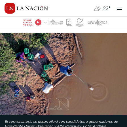
22
°
ESCUCHÁ
TU RADIO
PREFERIDA
El conversatorio se desarrollará con candidatos a gobernadores de
Presidente Hayes, Boquerón y Alto Paraguay. Foto: Archivo.