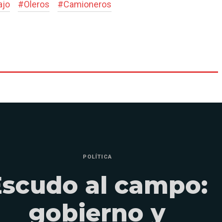
ajo
#
Oleros
#
Camioneros
POLÍTICA
Escudo al campo:
gobierno y