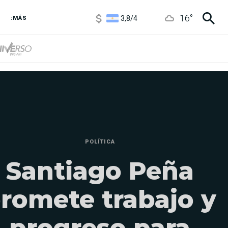
3,8
/
4
16
°
6850
/
7200
:MÁS
5900
/
5960
POLÍTICA
Santiago Peña
romete trabajo y
progreso para