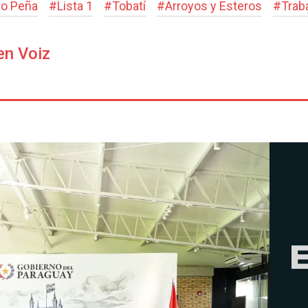
go Peña
#
Lista 1
#
Tobatí
#
Arroyos y Esteros
#
Trab
en Voiz