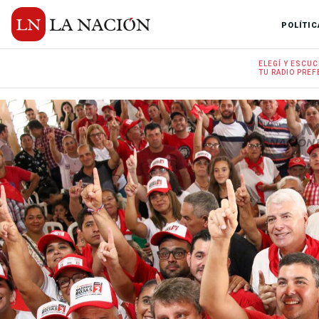
POLÍTIC
ELEGÍ Y
ESCUC
TU RADIO
PREF