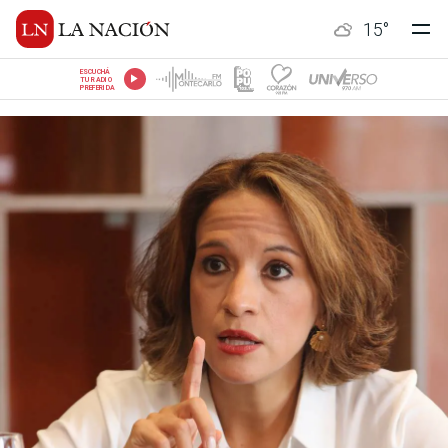
15
°
ESCUCHÁ
TU RADIO
PREFERIDA