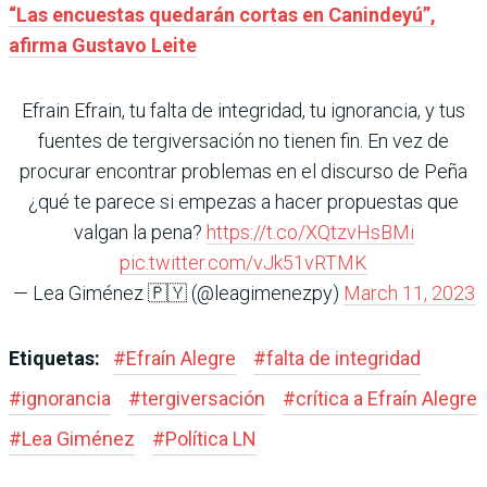
“Las encuestas quedarán cortas en Canindeyú”,
afirma Gustavo Leite
Efrain Efrain, tu falta de integridad, tu ignorancia, y tus
fuentes de tergiversación no tienen fin. En vez de
procurar encontrar problemas en el discurso de Peña
¿qué te parece si empezas a hacer propuestas que
valgan la pena?
https://t.co/XQtzvHsBMi
pic.twitter.com/vJk51vRTMK
— Lea Giménez 🇵🇾 (@leagimenezpy)
March 11, 2023
Etiquetas:
#
Efraín Alegre
#
falta de integridad
#
ignorancia
#
tergiversación
#
crítica a Efraín Alegre
#
Lea Giménez
#
Política LN