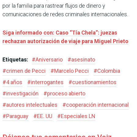
por la familia para rastrear flujos de dinero y
comunicaciones de redes criminales internacionales.
Siga informado con: Caso “Tía Chela”: juezas
rechazan autorización de viaje para Miguel Prieto
Etiquetas:
#
Aniversario
#
asesinato
#
crimen de Pecci
#
Marcelo Pecci
#
Colombia
#
4 años
#
interrogantes
#
cuestionamientos
#
investigación
#
proceso abierto
#
autores intelectuales
#
cooperación internacional
#
Paraguay
#
EE. UU
#
Especiales LN