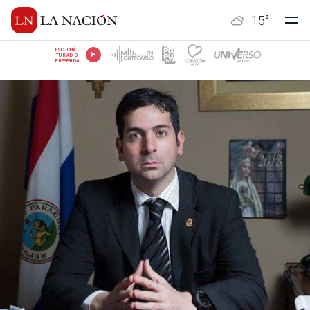
15
°
ESCUCHÁ
TU RADIO
PREFERIDA