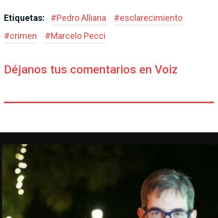
Etiquetas:
#
Pedro Alliana
#
esclarecimiento
#
crimen
#
Marcelo Pecci
Déjanos tus comentarios en Voiz