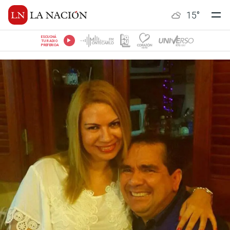
15
°
ESCUCHÁ
TU RADIO
PREFERIDA