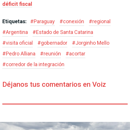
déficit fiscal
Etiquetas:
#
Paraguay
#
conexión
#
regional
#
Argentina
#
Estado de Santa Catarina
#
visita oficial
#
gobernador
#
Jorginho Mello
#
Pedro Alliana
#
reunión
#
acortar
#
corredor de la integración
Déjanos tus comentarios en Voiz