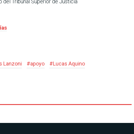
del Tribunal Superior de Justicia
ías
s Lanzoni
#
apoyo
#
Lucas Aquino