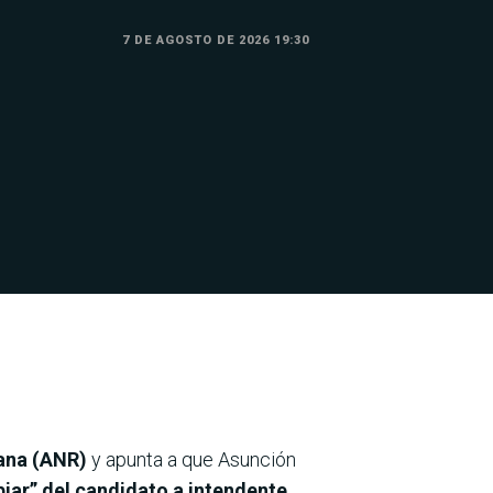
7 DE AGOSTO DE 2026 19:30
cana (ANR)
y apunta a que Asunción
ar” del candidato a intendente