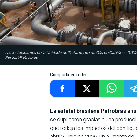
Las instalaciones de la Unidade de Tratamento de Gás de Cabiúnas (UTG
Peruzzi/Petrobras
Compartir en redes
La estatal brasileña Petrobras anu
se duplicaron gracias a una producció
que refleja los impactos del conflict
abril y junio de 2026, un aumento de