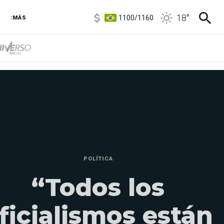
1100
/
1160
18
°
3,8
/
4
:MÁS
6850
/
7200
5900
/
5960
POLÍTICA
“Todos los
ficialismos están