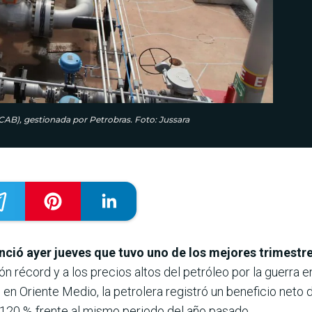
CAB), gestionada por Petrobras. Foto: Jussara
nció ayer jueves que tuvo uno de los mejores trimestre
n récord y a los precios altos del petróleo por la guerra en
o en Oriente Medio, la petrolera registró un beneficio neto
l 120 % frente al mismo periodo del año pasado.