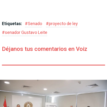
Etiquetas:
#
Senado
#
proyecto de ley
#
senador Gustavo Leite
Déjanos tus comentarios en Voiz