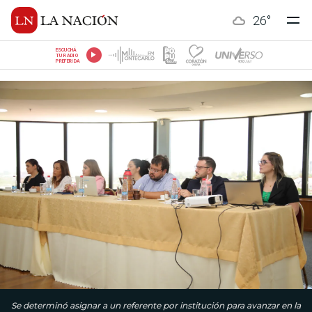
26
°
ESCUCHÁ
TU RADIO
PREFERIDA
Se determinó asignar a un referente por institución para avanzar en la