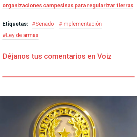
organizaciones campesinas para regularizar tierras
Etiquetas:
#
Senado
#
implementación
#
Ley de armas
Déjanos tus comentarios en Voiz