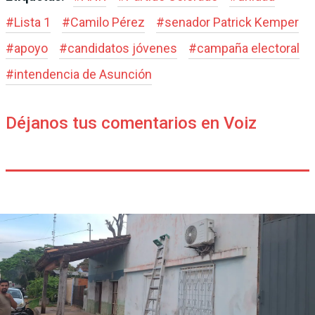
#
Lista 1
#
Camilo Pérez
#
senador Patrick Kemper
#
apoyo
#
candidatos jóvenes
#
campaña electoral
#
intendencia de Asunción
Déjanos tus comentarios en Voiz