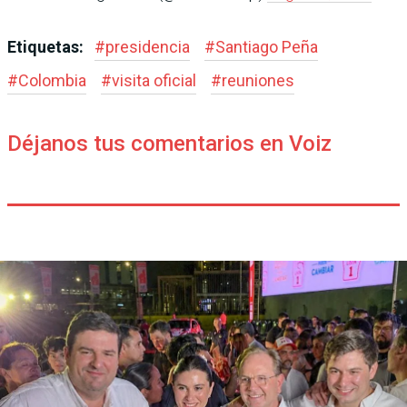
Etiquetas:
#
presidencia
#
Santiago Peña
#
Colombia
#
visita oficial
#
reuniones
Déjanos tus comentarios en Voiz