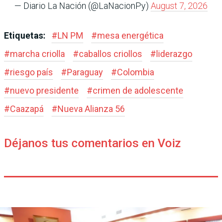
— Diario La Nación (@LaNacionPy)
August 7, 2026
Etiquetas:
#
LN PM
#
mesa energética
#
marcha criolla
#
caballos criollos
#
liderazgo
#
riesgo país
#
Paraguay
#
Colombia
#
nuevo presidente
#
crimen de adolescente
#
Caazapá
#
Nueva Alianza 56
Déjanos tus comentarios en Voiz