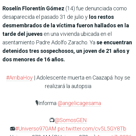
Roselín Florentín Gómez
(14) fue denunciada como
desaparecida el pasado 31 de julio y
los restos
desmembrados de la víctima fueron hallados en la
tarde del jueves
en una vivienda ubicada en el
asentamiento Padre Adolfo Zaracho. Ya
se encuentran
detenidos tres sospechosos, un joven de 21 años y
dos menores de 16 años.
#ArribaHoy
| Adolescente muerta en Caazapá: hoy se
realizará la autopsia
🎙️Informa
@angelicagesama
📺
@SomosGEN
📻
#Universo970AM
pic.twitter.com/cv5L5GY8Tb