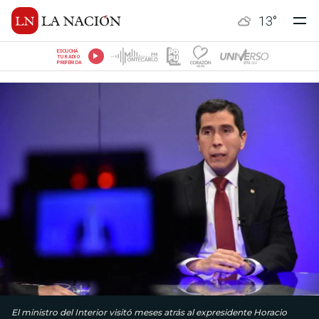
13
°
ESCUCHÁ
TU RADIO
PREFERIDA
El ministro del Interior visitó meses atrás al expresidente Horacio