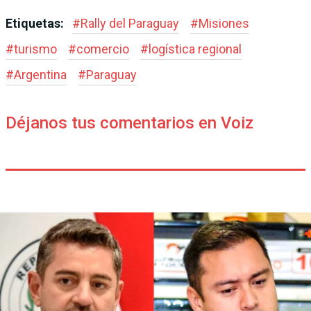
Etiquetas:
#
Rally del Paraguay
#
Misiones
#
turismo
#
comercio
#
logística regional
#
Argentina
#
Paraguay
Déjanos tus comentarios en Voiz