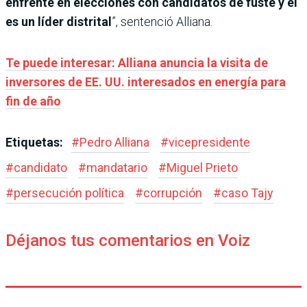
enfrenté en elecciones con candidatos de fuste y él
es un líder distrital
”, sentenció Alliana.
Te puede interesar: Alliana anuncia la visita de
inversores de EE. UU. interesados en energía para
fin de año
Etiquetas:
#
Pedro Alliana
#
vicepresidente
#
candidato
#
mandatario
#
Miguel Prieto
#
persecución política
#
corrupción
#
caso Tajy
Déjanos tus comentarios en Voiz