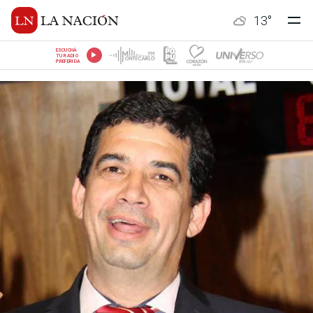
13
°
ESCUCHÁ
TU RADIO
PREFERIDA