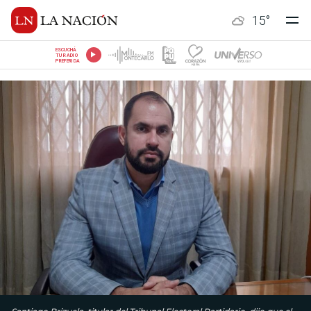
15
°
ESCUCHÁ
TU RADIO
PREFERIDA