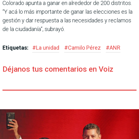
Colorado apunta a ganar en alrededor de 200 distritos.
“Y acá lo más importante de ganar las elecciones es la
ges­tión y dar respuesta a las nece­sidades y reclamos
de la ciu­dadanía”, subrayó.
Etiquetas:
#
La unidad
#
Camilo Pérez
#
ANR
Déjanos tus comentarios en Voiz