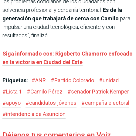
los problemas cotidianos de los ciudadanos con
solvencia profesional y cercanía territorial.
Es de la
generación que trabajará de cerca con Camilo
para
impulsar una ciudad tecnológica, eficiente y con
resultados”, finalizó.
Siga informado con: Rigoberto Chamorro enfocado
en la victoria en Ciudad del Este
Etiquetas:
#
ANR
#
Partido Colorado
#
unidad
#
Lista 1
#
Camilo Pérez
#
senador Patrick Kemper
#
apoyo
#
candidatos jóvenes
#
campaña electoral
#
intendencia de Asunción
Déjanos tus comentarios en Voiz