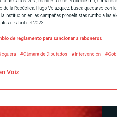
á, Juan Carlos Vera, manifestó que el oficialismo, comand
te de la República, Hugo Velázquez, busca quedarse con 
de la institución en las campañas proselitistas rumbo a las e
ales de abril del 2023.
mbio de reglamento para sancionar a raboneros
Noguera
#
Cámara de Diputados
#
Intervención
#
Gob
en Voiz