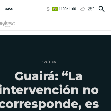
1100
/
1160
25
°
3,8
/
4
:MÁS
6850
/
7200
5900
/
5960
POLÍTICA
Guairá: “La
intervención no
corresponde, es