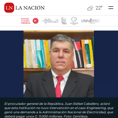
22
°
ESCUCHÁ
TU RADIO
PREFERIDA
El procurador general de la República, Juan Rafael Caballero, aclaró
que esta institución no tuvo intervención en el caso Engineering, que
ganó una demanda a la Administración Nacional de Electricidad, que
deberá pagar unos G. 11.000 millones. Foto: Gentileza.