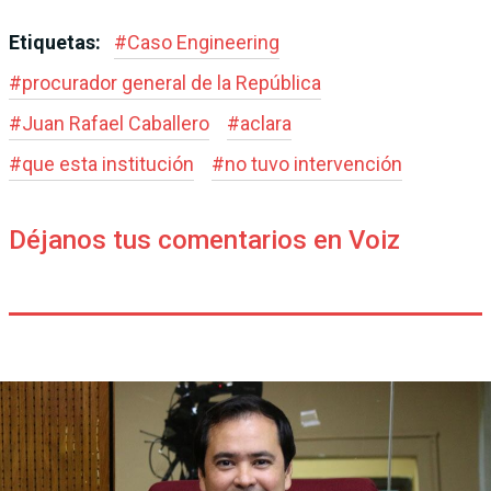
Etiquetas:
#
Caso Engineering
#
procurador general de la República
#
Juan Rafael Caballero
#
aclara
#
que esta institución
#
no tuvo intervención
Déjanos tus comentarios en Voiz