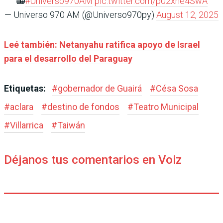
📻
#Universo970AM
pic.twitter.com/p02xhe4SwA
— Universo 970 AM (@Universo970py)
August 12, 2025
Leé también: Netanyahu ratifica apoyo de Israel
para el desarrollo del Paraguay
Etiquetas:
#
gobernador de Guairá
#
Césa Sosa
#
aclara
#
destino de fondos
#
Teatro Municipal
#
Villarrica
#
Taiwán
Déjanos tus comentarios en Voiz