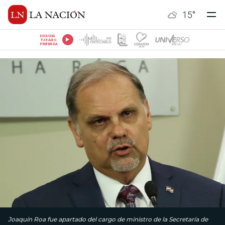
15
°
ESCUCHÁ
TU RADIO
PREFERIDA
Joaquín Roa fue apartado del cargo de ministro de la Secretaría de