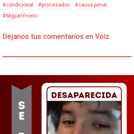
#
condicional
#
procesados
#
causa penal
#
Miguel Prieto
Déjanos tus comentarios en Voiz