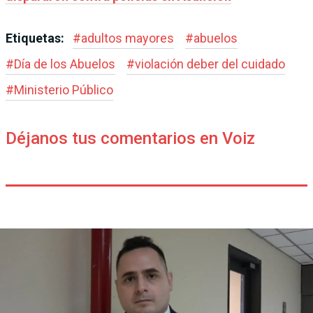
Etiquetas:
#
adultos mayores
#
abuelos
#
Día de los Abuelos
#
violación deber del cuidado
#
Ministerio Público
Déjanos tus comentarios en Voiz