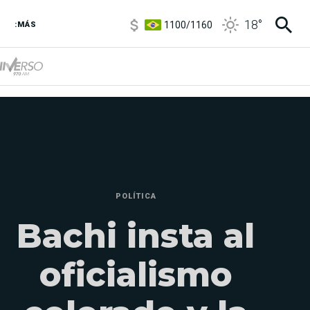
1100
/
1160
18
°
:MÁS
3,8
/
4
6850
/
7200
5900
/
5960
POLÍTICA
Bachi insta al
oficialismo