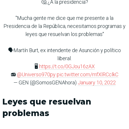
🤔 ¿A la presidencia?
"Mucha gente me dice que me presente a la
Presidencia de la República, necesitamos programas y
leyes que resuelvan los problemas"
🗣Martín Burt, ex intendente de Asunción y político
liberal.
🖥
https://t.co/0GJou16zAX
📻
@Universo970py
pic.twitter.com/mfXlRCclkC
— GEN (@SomosGENAhora)
January 10, 2022
Leyes que resuelvan
problemas