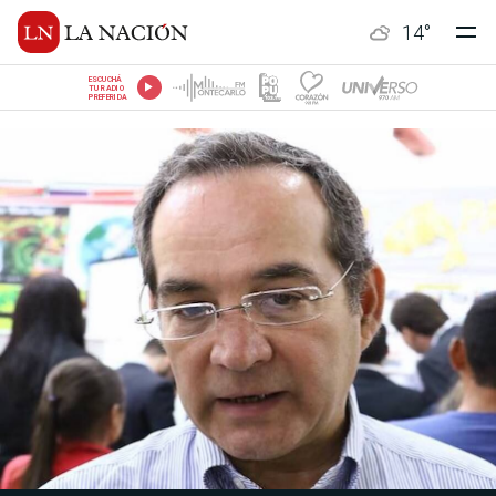
14
°
ESCUCHÁ
TU RADIO
PREFERIDA