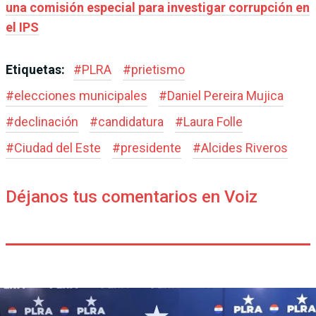
una comisión especial para investigar corrupción en
el IPS
Etiquetas:
#
PLRA
#
prietismo
#
elecciones municipales
#
Daniel Pereira Mujica
#
declinación
#
candidatura
#
Laura Folle
#
Ciudad del Este
#
presidente
#
Alcides Riveros
Déjanos tus comentarios en Voiz