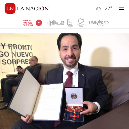
27
°
ESCUCHÁ
TU RADIO
PREFERIDA