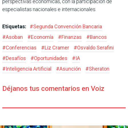
perspectivas económicas, con la participación de
especialistas nacionales e internacionales.
Etiquetas:
#
Segunda Convención Bancaria
#
Asoban
#
Economía
#
Finanzas
#
Bancos
#
Conferencias
#
Liz Cramer
#
Osvaldo Serafini
#
Desafíos
#
Oportunidades
#
IA
#
Inteligencia Artificial
#
Asunción
#
Sheraton
Déjanos tus comentarios en Voiz