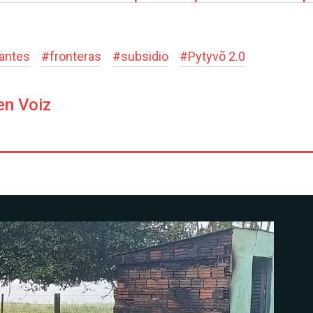
antes
#
fronteras
#
subsidio
#
Pytyvõ 2.0
en Voiz