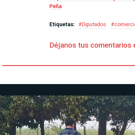
Peña
Etiquetas:
#
Diputados
#
comerci
Déjanos tus comentarios 