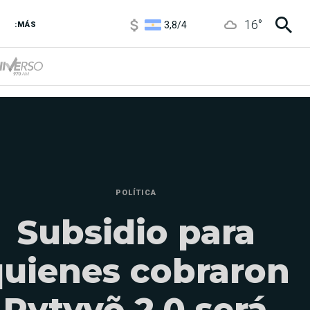
3,8
/
4
16
°
6850
/
7200
:MÁS
5900
/
5960
POLÍTICA
Subsidio para
quienes cobraron