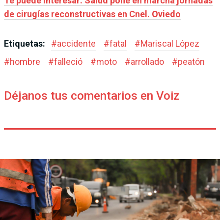
Te puede interesar: Salud pone en marcha jornadas
de cirugías reconstructivas en Cnel. Oviedo
Etiquetas:
#
accidente
#
fatal
#
Mariscal López
#
hombre
#
falleció
#
moto
#
arrollado
#
peatón
Déjanos tus comentarios en Voiz