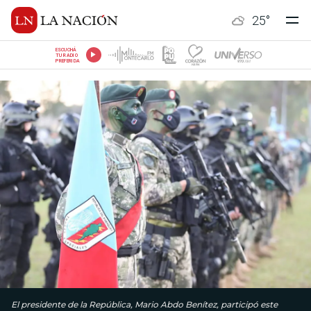
25
°
ESCUCHÁ
TU RADIO
PREFERIDA
El presidente de la República, Mario Abdo Benítez, participó este