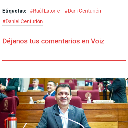
Etiquetas:
#
Raúl Latorre
#
Dani Centurión
#
Daniel Centurión
Déjanos tus comentarios en Voiz