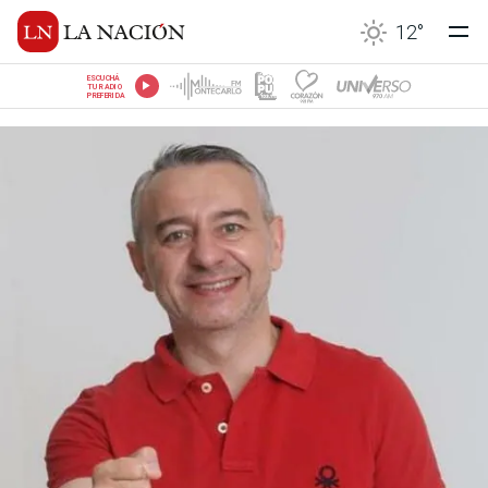
12
°
ESCUCHÁ
TU RADIO
PREFERIDA