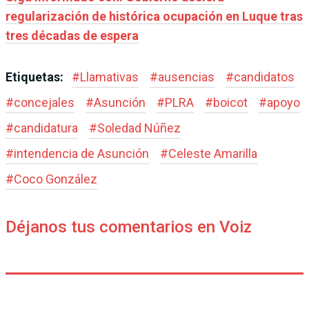
regularización de histórica ocupación en Luque tras
tres décadas de espera
Etiquetas:
#
Llamativas
#
ausencias
#
candidatos
#
concejales
#
Asunción
#
PLRA
#
boicot
#
apoyo
#
candidatura
#
Soledad Núñez
#
intendencia de Asunción
#
Celeste Amarilla
#
Coco González
Déjanos tus comentarios en Voiz