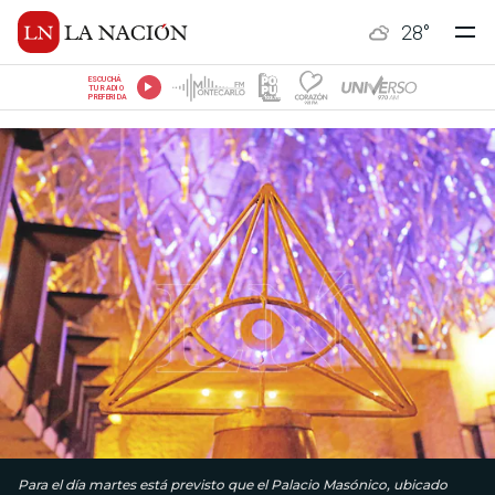
28
°
ESCUCHÁ
TU RADIO
PREFERIDA
Para el día martes está previsto que el Palacio Masónico, ubicado