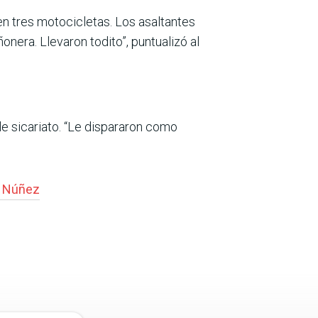
 tres motocicle­tas. Los asaltantes
o­nera. Llevaron todito”, pun­tualizó al
e sicariato. “Le dis­pararon como
s Núñez