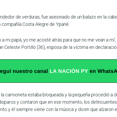
endedor de verduras, fue asesinado de un balazo en la ca
la com­pañía Costa Alegre de Ypané.
on a mi papá, yo me acosté atrás para que no me vean a mí’, 
an Celeste Portillo (36), esposa de la víc­tima en declaraci
a, la camioneta estaba bloqueada y la pequeña pro­cedió a 
is­paros y contaron que en ese momento, los delincuen­tes
to y él siempre viene con la música y dicen que alzaron el 