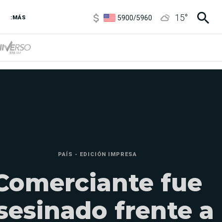
6850
/
7200
15
°
5900
/
5960
:MÁS
1100
/
1160
3,8
/
4
6850
/
7200
5900
/
5960
PAÍS - EDICIÓN IMPRESA
Comerciante fue
sesinado frente a