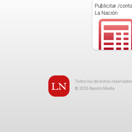
Publicitar /cont
La Nación
Todos los derechos reservado
©
2026
Nación Media