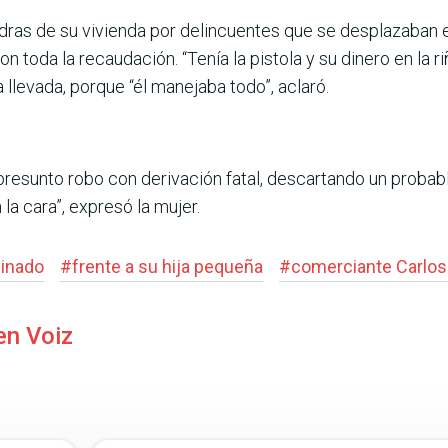
as de su vivienda por delincuentes que se des­plazaban en
on toda la recaudación. “Tenía la pistola y su dinero en la riñ
a llevada, porque “él manejaba todo”, aclaró.
resunto robo con deri­vación fatal, descartando un probabl
la cara”, expresó la mujer.
inado
#
frente a su hija pequeña
#
comerciante Carlo
en Voiz