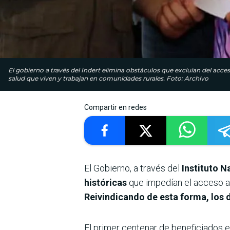
El gobierno a través del Indert elimina obstáculos que excluían del acc
salud que viven y trabajan en comunidades rurales. Foto: Archivo
Compartir en redes
El Gobierno, a través del
Instituto N
históricas
que impedían el acceso a 
Reivindicando de esta forma, los 
El primer centenar de beneficiados e