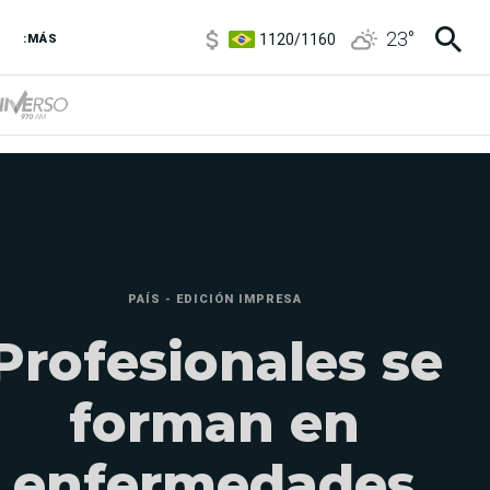
1120
/
1160
23
°
3,6
/
3,9
:MÁS
6850
/
7200
5920
/
5970
PAÍS - EDICIÓN IMPRESA
Profesionales se
forman en
enfermedades