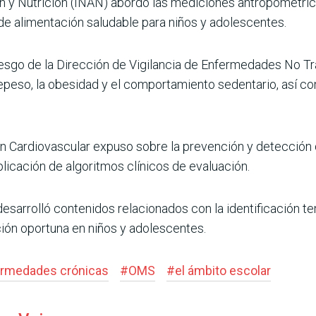
ón y Nutrición (INAN) abordó las medi­ciones antropométric
e alimentación saludable para niños y ado­lescentes.
iesgo de la Dirección de Vigilancia de Enfermeda­des No T
­peso, la obesidad y el compor­tamiento sedentario, así c
 Cardiovascu­lar expuso sobre la prevención y detección de
plicación de algoritmos clínicos de eva­luación.
sarrolló conteni­dos relacionados con la iden­tificación t
ón oportuna en niños y adoles­centes.
rmedades crónicas
#
OMS
#
el ámbito escolar