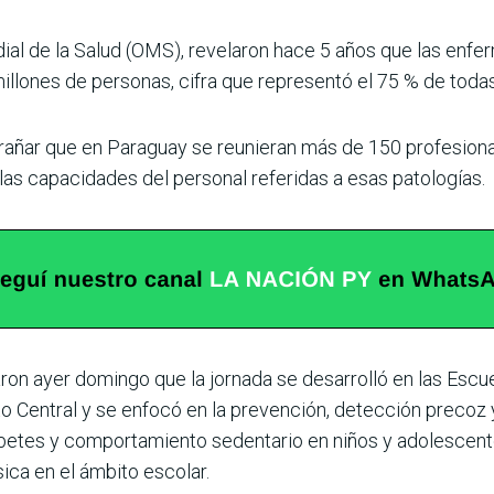
dial de la Salud (OMS), reve­laron hace 5 años que las enf
llo­nes de personas, cifra que representó el 75 % de toda
rañar que en Para­guay se reunieran más de 150 profesiona
 las capacidades del personal referidas a esas patologías.
ron ayer domingo que la jornada se desarrolló en las Escuel
to Central y se enfocó en la prevención, detección precoz
diabe­tes y comportamiento seden­tario en niños y adolesc
sica en el ámbito escolar.