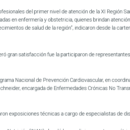
esionales del pri­mer nivel de atención de la XI Región San
adas en enfermería y obste­tricia, quienes brindan aten­ción
cimientos de salud de la región”, indicaron desde la cartera
 gran satisfacción fue la participaron de repre­sentantes 
ograma Nacional de Prevención Cardiovascu­lar, en coordin
le Schneider, encargada de Enfermedades Crónicas No Transm
aron exposiciones técnicas a cargo de especialis­tas de di