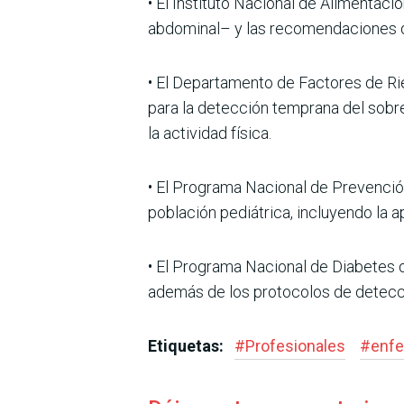
• El Instituto Nacional de Alimentaci
abdominal– y las recomen­daciones d
• El Departamento de Facto­res de R
para la detección temprana del sobre
la actividad física.
• El Programa Nacional de Prevención
población pediá­trica, incluyendo la a
• El Programa Nacional de Diabetes de
además de los protocolos de detecci
Etiquetas:
#
Profesionales
#
enfe