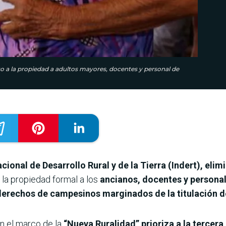
eso a la propiedad a adultos mayores, docentes y personal de
acional de Desarrollo Rural y de la Tierra (Indert), elim
la propiedad formal a los
ancianos, docentes y persona
derechos de campesinos marginados de la titulación de
n el marco de la
“Nueva Ruralidad” prioriza a la tercera