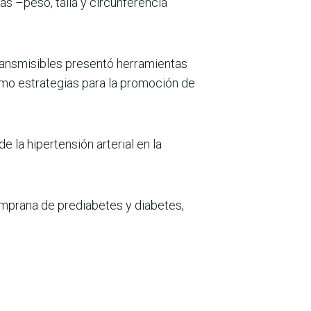
as –peso, talla y circunferencia
ransmisibles pre­sentó herramientas
omo estrategias para la promoción de
 la hipertensión arterial en la
emprana de pre­diabetes y diabetes,