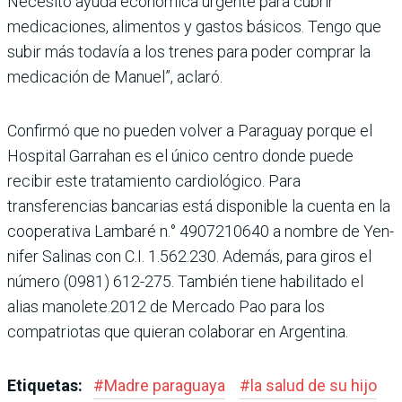
Necesito ayuda económica urgente para cubrir
medicaciones, alimentos y gas­tos básicos. Tengo que
subir más todavía a los trenes para poder comprar la
medicación de Manuel”, aclaró.
Confirmó que no pueden vol­ver a Paraguay porque el
Hos­pital Garrahan es el único centro donde puede
recibir este tratamiento cardiológico. Para
transferencias banca­rias está disponible la cuenta en la
cooperativa Lambaré n.° 4907210640 a nombre de Yen­
nifer Salinas con C.I. 1.562.230. Además, para giros el
número (0981) 612-275. También tiene habilitado el
alias mano­lete.2012 de Mercado Pao para los
compatriotas que quieran colaborar en Argentina.
Etiquetas:
#
Madre paraguaya
#
la salud de su hijo