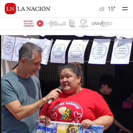
15
°
ESCUCHÁ
TU RADIO
PREFERIDA