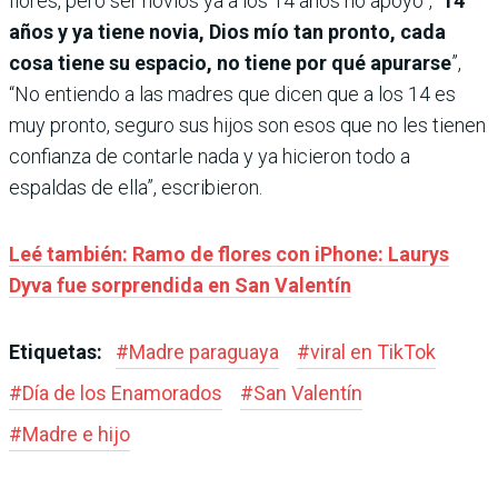
flores, pero ser novios ya a los 14 años no apoyo”, “
14
años y ya tiene novia, Dios mío tan pronto, cada
cosa tiene su espacio, no tiene por qué apurarse
”,
“No entiendo a las madres que dicen que a los 14 es
muy pronto, seguro sus hijos son esos que no les tienen
confianza de contarle nada y ya hicieron todo a
espaldas de ella”, escribieron.
Leé también: Ramo de flores con iPhone: Laurys
Dyva fue sorprendida en San Valentín
Etiquetas:
#
Madre paraguaya
#
viral en TikTok
#
Día de los Enamorados
#
San Valentín
#
Madre e hijo