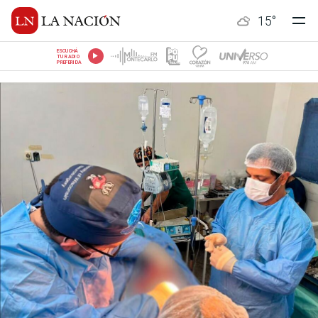
15
°
ESCUCHÁ
TU RADIO
PREFERIDA