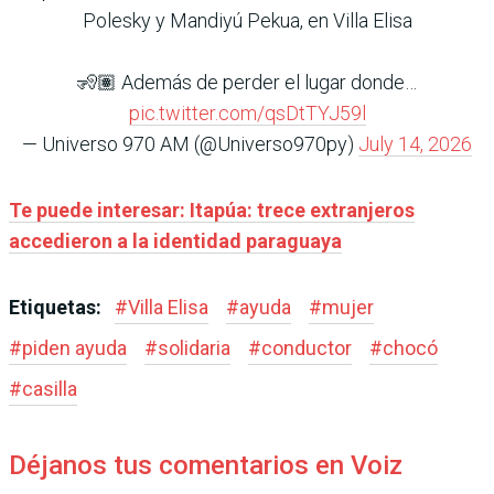
Polesky y Mandiyú Pekua, en Villa Elisa
🧏🏽 Además de perder el lugar donde…
pic.twitter.com/qsDtTYJ59l
— Universo 970 AM (@Universo970py)
July 14, 2026
Te puede interesar: Itapúa: trece extranjeros
accedieron a la identidad paraguaya
Etiquetas:
#
Villa Elisa
#
ayuda
#
mujer
#
piden ayuda
#
solidaria
#
conductor
#
chocó
#
casilla
Déjanos tus comentarios en Voiz