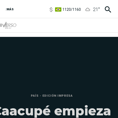
1120
/
1160
21
°
3,6
/
3,9
:MÁS
6850
/
7200
5920
/
5970
PAÍS - EDICIÓN IMPRESA
Caacupé empieza