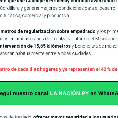
amo que une
Caacupé y Piribebuy
continúa avanzando
c
Cordillera y generar mejores condiciones para el desarro
d turística, comercial y productiva.
00 metros de regularización sobre empedrado
y los prim
dos en ambas manos de la calzada, informó el Ministerio
intervención de 15,65 kilómetros
y beneficiará de maner
ransitan habitualmente entre ambas ciudades.
atro de cada diez hogares y ya representan el 42 % d
mpos de traslado,
ofrecer mayor seguridad a los usuarios