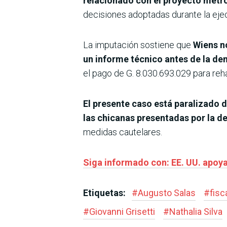
relacionado con el proyecto metr
decisiones adoptadas durante la ejecu
La imputación sostiene que
Wiens no
un informe téc­nico antes de la de
el pago de G. 8.030.693.029 para rehab
El presente caso está parali­zado
las chicanas presen­tadas por la d
medidas cautelares.
Siga informado con: EE. UU. apoya
Etiquetas:
#
Augusto Salas
#
fisc
#
Giovanni Grisetti
#
Nathalia Silva