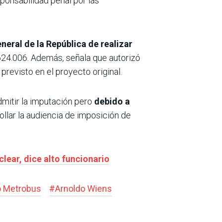
sponsabili­dad penal por las
neral de la República de realizar
624.006. Además, señala que autorizó
previsto en el proyecto original.
mitir la imputación pero
debido a
lar la audien­cia de imposición de
lear, dice alto funcionario
 Metrobus
#
Arnoldo Wiens