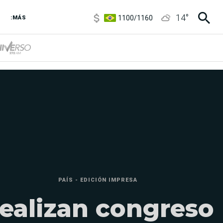
1100
/
1160
14
°
3,8
/
4
:MÁS
6850
/
7200
5900
/
5960
PAÍS - EDICIÓN IMPRESA
ealizan congreso