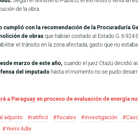
obús.
Según el Ministerio Público, el exmi­nistro tendría re
­ción de la obra.
 cumplió con la reco­mendación de la Procuradu­ría Ge
molición de obras
que habían costado al Estado G. 6.924.
ilitar el tránsito en la zona afectada, gasto que no estaba 
 desde marzo de este año,
cuando el juez Otazú decidió ad
efensa del impu­tado
hasta el momento no se pudo desarrol
rá a Paraguay en proceso de evaluación de energía nuc
al adjunto
#
ratificó
#
fiscales
#
investigación
#
Caso
#
Yeimi Adle