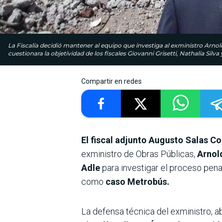
La Fiscalía decidió mantener al equipo que investiga al exministro Arn
cuestionara la objetividad de los fiscales Giovanni Grisetti, Nathalia Silva
Compartir en redes
El fiscal adjunto Augusto Salas Co
exministro de Obras Públicas,
Arnold
Adle
para investigar el proceso pen
como
caso Metrobús.
La defensa técnica del exministro, 