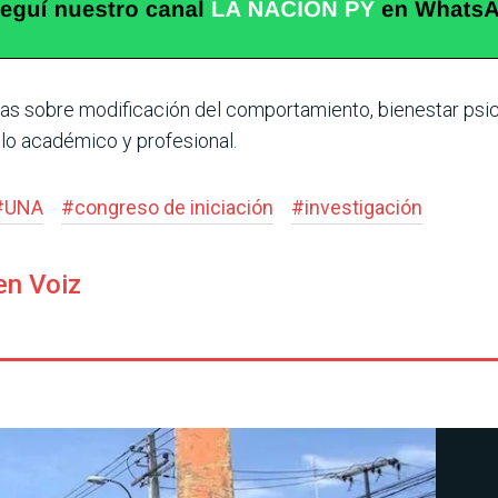
s sobre modifi­cación del comportamiento, bienestar psico
llo académico y profesional.
#
UNA
#
congreso de iniciación
#
investigación
en Voiz