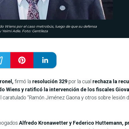
oldo Wiens por el caso metrobús, luego de que su defensa
 y Yeimi Adle. Foto: Gentileza
ronel,
firmó la
resolución 329
por la cual
rechaza la rec
o Wiens y ratificó la intervención de los fiscales Giova
al caratulado “Ramón Jiménez Gaona y otros sobre lesión 
abogados
Alfredo Kronawetter y Federico Huttemann, pr