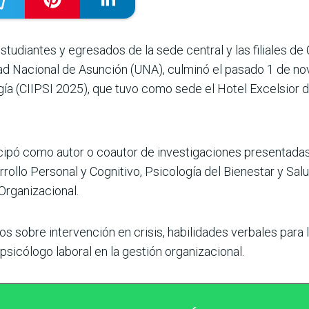
tudiantes y egre­sados de la sede central y las filiales d
dad Nacional de Asunción (UNA), culminó el pasado 1 de no
ogía (CIIPSI 2025), que tuvo como sede el Hotel Excelsior 
icipó como autor o coautor de investigacio­nes presentadas
rrollo Personal y Cognitivo, Psicología del Bienestar y Sa
Organizacional.
os sobre inter­vención en crisis, habi­lidades verbales para 
 psicólogo laboral en la gestión organi­zacional.