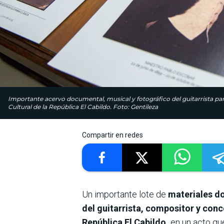
Importante acervo documental, musical y fotográfico del guitarrista p
Cultural de la República El Cabildo. Foto: Gentileza
Compartir en redes
Un importante lote de
materiales do
del guitarrista, compositor y con
República El Cabildo,
en un acto que