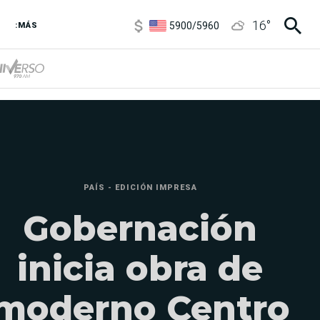
5900
/
5960
16
°
1100
/
1160
:MÁS
3,8
/
4
6850
/
7200
5900
/
5960
PAÍS - EDICIÓN IMPRESA
Gobernación
inicia obra de
moderno Centro