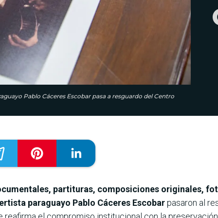
araguayo Pablo Cáceres Escobar pasa a resguardo del Centro
cumentales, partituras, composiciones originales, fot
certista paraguayo Pablo Cáceres Escobar
pasaron al r
 reafirma el compromiso institucional con la preservación 