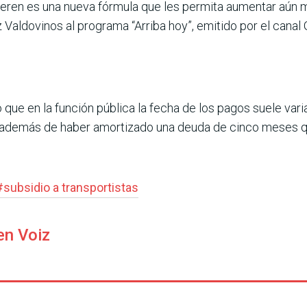
e­ren es una nueva fórmula que les permita aumentar aún má
ez Valdo­vinos al programa “Arriba hoy”, emitido por el ca
 que en la función pública la fecha de los pagos suele varia
 además de haber amorti­zado una deuda de cinco meses qu
#
subsidio a transportistas
en Voiz