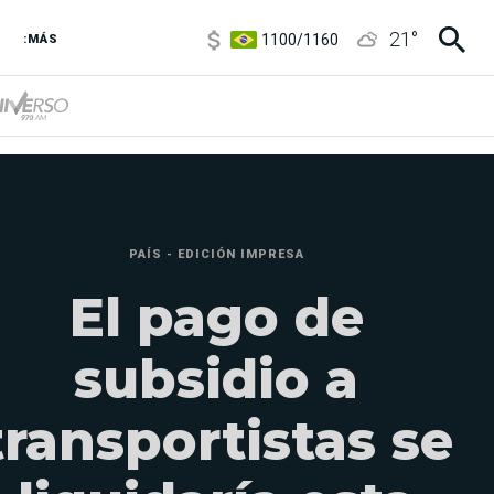
1100
/
1160
21
°
3,8
/
4
:MÁS
6850
/
7200
5900
/
5960
PAÍS - EDICIÓN IMPRESA
El pago de
subsidio a
transportistas se