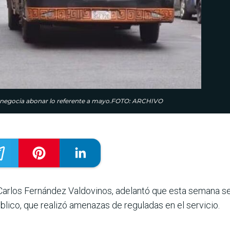
 se negocia abonar lo referente a mayo.FOTO: ARCHIVO
Car­los Fernández Val­dovinos, adelantó que esta semana se 
blico, que realizó amenazas de reguladas en el servicio.