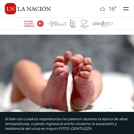
16
°
ESCUCHÁ
TU RADIO
PREFERIDA
Si bien los cuadros respiratorios no pararon durante la época de altas
temperaturas, cuando ingresa el otoño-invierno la expansión y
resistencia del virus es mayor.FOTO: GENTILEZA