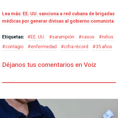
Lea más:
EE. UU. sanciona a red cubana de brigadas
médicas por generar divisas al gobierno comunista
Etiquetas:
#
EE. UU.
#
sarampión
#
casos
#
niños
#
contagio
#
enfermedad
#
cifra récord
#
35 años
Déjanos tus comentarios en Voiz