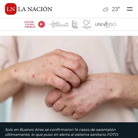
23
°
ESCUCHÁ
TU RADIO
PREFERIDA
Solo en Buenos Aires se confirmaron 14 casos de sarampión
últimamente, lo que puso en alerta al sistema sanitario.FOTO: