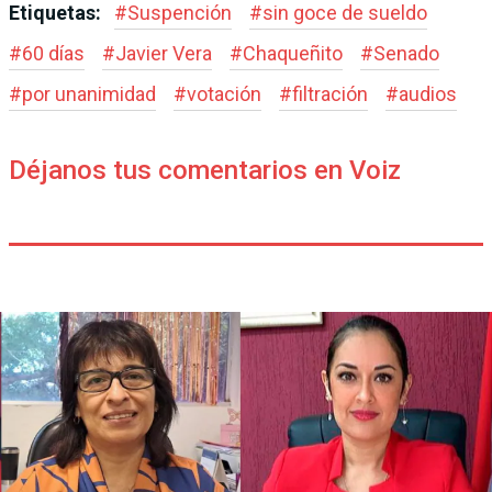
Etiquetas:
#
Suspención
#
sin goce de sueldo
#
60 días
#
Javier Vera
#
Chaqueñito
#
Senado
#
por unanimidad
#
votación
#
filtración
#
audios
Déjanos tus comentarios en Voiz