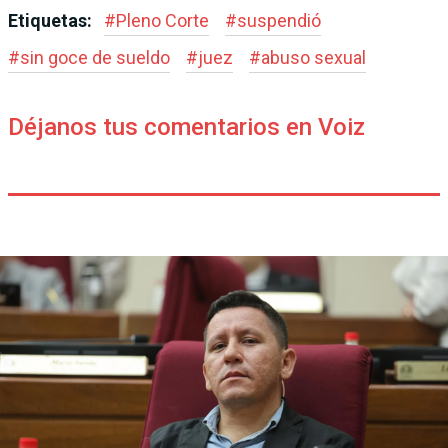
Etiquetas:
#
Pleno Corte
#
suspendió
#
sin goce de sueldo
#
juez
#
abuso sexual
Déjanos tus comentarios en Voiz