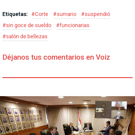
Etiquetas:
#
Corte
#
sumario
#
suspendió
#
sin goce de sueldo
#
funcionarias
#
salón de bellezas
Déjanos tus comentarios en Voiz