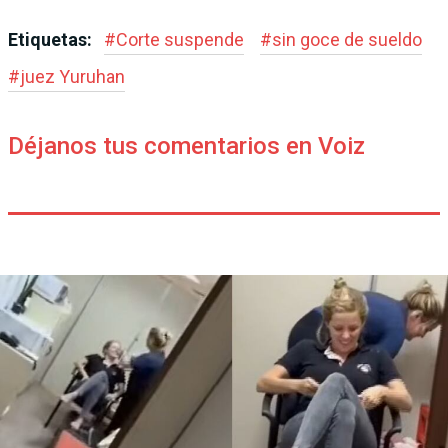
Etiquetas:
#
Corte suspende
#
sin goce de sueldo
#
juez Yuruhan
Déjanos tus comentarios en Voiz