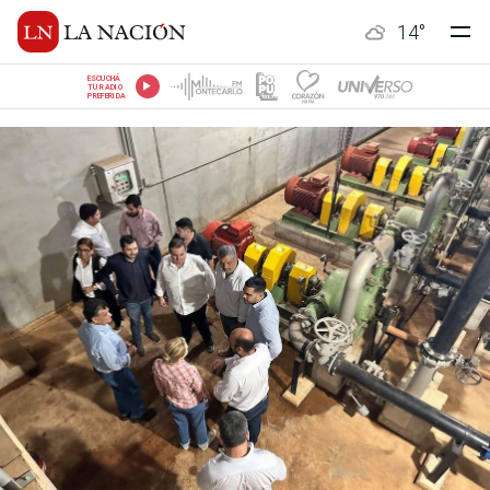
14
°
ESCUCHÁ
TU RADIO
PREFERIDA