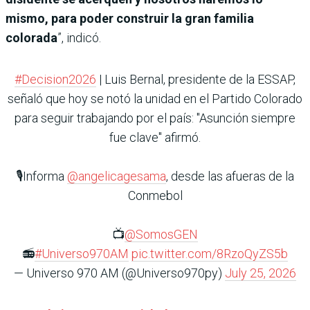
mismo, para poder construir la gran familia
colorada
”, indicó.
#Decision2026
| Luis Bernal, presidente de la ESSAP,
señaló que hoy se notó la unidad en el Partido Colorado
para seguir trabajando por el país: "Asunción siempre
fue clave" afirmó.
🎙️Informa
@angelicagesama
, desde las afueras de la
Conmebol
📺
@SomosGEN
📻
#Universo970AM
pic.twitter.com/8RzoQyZS5b
— Universo 970 AM (@Universo970py)
July 25, 2026