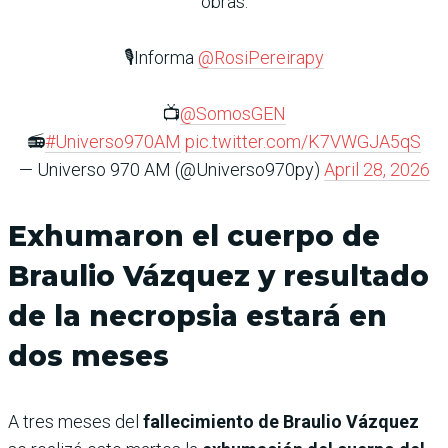
obras.
🎙️Informa
@RosiPereirapy
📺
@SomosGEN
📻
#Universo970AM
pic.twitter.com/K7VWGJA5qS
— Universo 970 AM (@Universo970py)
April 28, 2026
Exhumaron el cuerpo de
Braulio Vázquez y resultado
de la necropsia estará en
dos meses
A tres meses del
fallecimiento de Braulio Vázquez