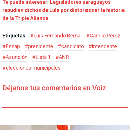
Te puede interesar: Legisladores paraguayos
repudian dichos de Lula por distorsionar la historia
de la Triple Alianza
Etiquetas:
#
Luis Fernando Bernal
#
Camilo Pérez
#
Essap
#
presidente
#
candidato
#
intendente
#
Asunción
#
Lista 1
#
ANR
#
elecciones municipales
Déjanos tus comentarios en Voiz