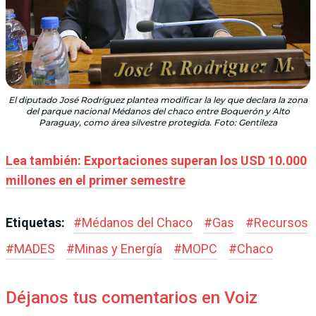
El diputado José Rodríguez plantea modificar la ley que declara la zona
del parque nacional Médanos del chaco entre Boquerón y Alto
Paraguay, como área silvestre protegida. Foto: Gentileza
Lea también: Exportaciones superan los USD 10.000
millones en el primer semestre
Etiquetas:
#
Médanos del Chaco
#
Gas
#
Recursos
#
MADES
#
Minas y Energía
#
MOPC
#
Chaco
Déjanos tus comentarios en Voiz