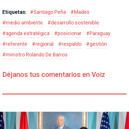
Etiquetas:
#
Santiago Peña
#
Mades
#
medio ambiente
#
desarrollo sostenible
#
agenda estratégica
#
posicionar
#
Paraguay
#
referente
#
regional
#
respaldo
#
gestión
#
ministro Rolando De Barros
Déjanos tus comentarios en Voiz