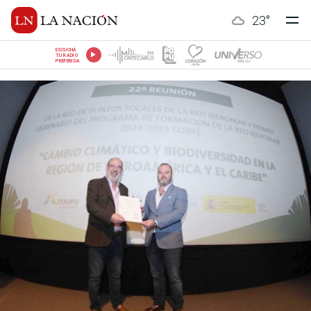
23
°
ESCUCHÁ
TU RADIO
PREFERIDA