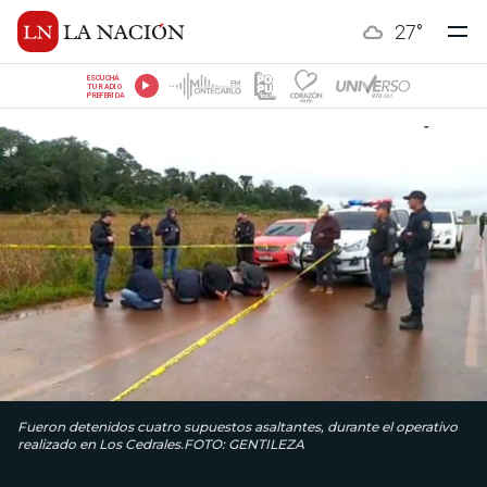
27
°
ESCUCHÁ
TU RADIO
PREFERIDA
Fueron detenidos cuatro supuestos asaltantes, durante el operativo
realizado en Los Cedrales.FOTO: GENTILEZA