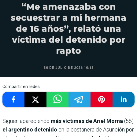
“Me amenazaba con
secuestrar a mi hermana
de 16 años”, relató una
víctima del detenido por
rapto
30 DE JULIO DE 2026 10:13
Compartir en redes
Siguen apareciendo
más víctimas de Ariel Morna
(56),
el argentino detenido
en la costanera de Asunción por