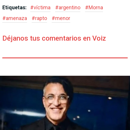
Etiquetas:
#
víctima
#
argentino
#
Morna
#
amenaza
#
rapto
#
menor
Déjanos tus comentarios en Voiz