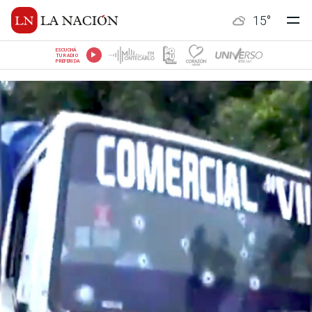
15
°
ESCUCHÁ
TU RADIO
PREFERIDA