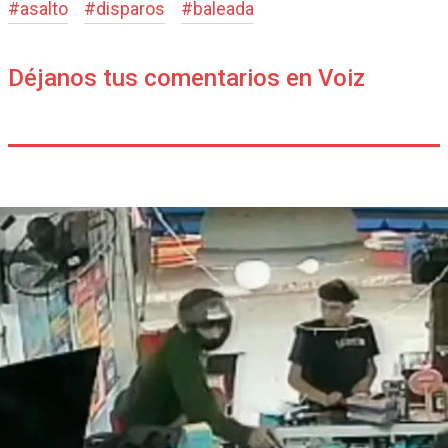
#
asalto
#
disparos
#
baleada
Déjanos tus comentarios en Voiz