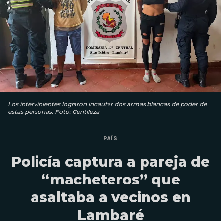
Los intervinientes lograron incautar dos armas blancas de poder de
estas personas. Foto: Gentileza
PAÍS
Policía captura a pareja de
“macheteros” que
asaltaba a vecinos en
Lambaré