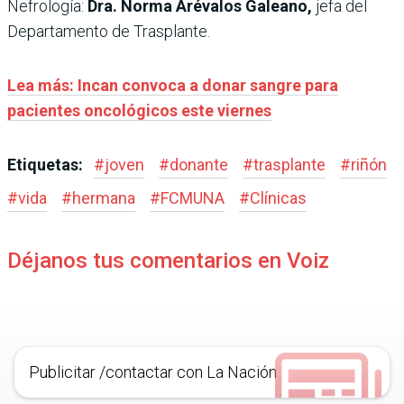
Nefrología:
Dra. Norma Arévalos Galeano,
jefa del
Departamento de Trasplante.
Lea más: Incan convoca a donar sangre para
pacientes oncológicos este viernes
Etiquetas:
#
joven
#
donante
#
trasplante
#
riñón
#
vida
#
hermana
#
FCMUNA
#
Clínicas
Déjanos tus comentarios en Voiz
Publicitar /contactar con La Nación