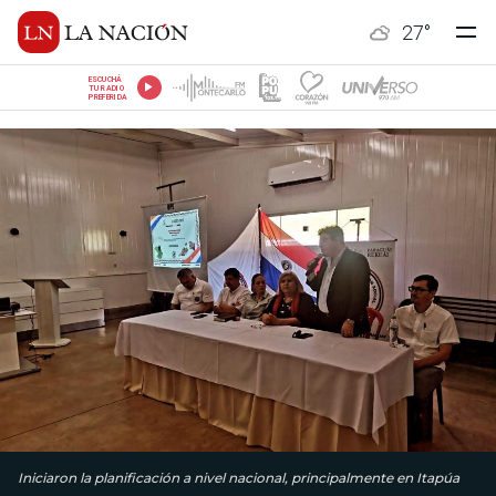
27
°
ESCUCHÁ
TU RADIO
PREFERIDA
Iniciaron la planificación a nivel nacional, principalmente en Itapúa