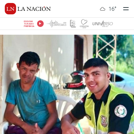
16
°
ESCUCHÁ
TU RADIO
PREFERIDA