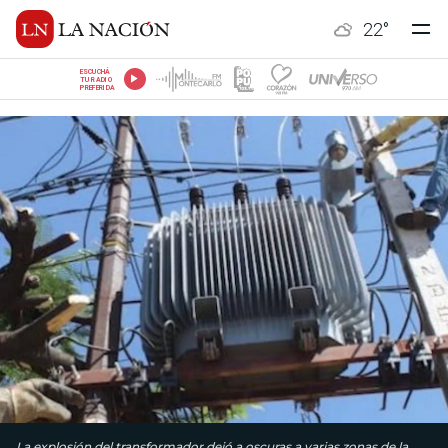
22
°
ESCUCHÁ
TU RADIO
PREFERIDA
La explosión del transformador dejó a oscuras a varias zonas de la