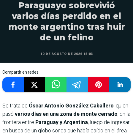
Paraguayo sobrevivió
varios días perdido en el
monte argentino tras huir
de un felino
10 DE AGOSTO DE 2026 15:03
Compartir en redes
Se trata de
Óscar Antonio González Caballero
, quien
pasó
varios días en una zona de monte cerrado
, en la
frontera entre
Paraguay y Argentina
, luego de ingresar
en busca de un globo sonda que había caído en el área.