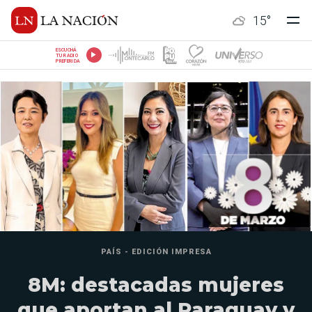
15
°
ESCUCHÁ
TU RADIO
PREFERIDA
PAÍS - EDICIÓN IMPRESA
8M: destacadas mujeres
que aportan al Paraguay y