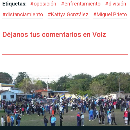
Etiquetas:
#
oposición
#
enfrentamiento
#
división
#
distanciamiento
#
Kattya González
#
Miguel Prieto
Déjanos tus comentarios en Voiz