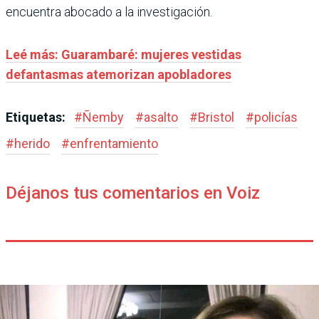
encuentra abocado a la investigación.
Leé más: Guarambaré: mujeres vestidas
defantasmas atemorizan apobladores
Etiquetas:
#
Ñemby
#
asalto
#
Bristol
#
policías
#
herido
#
enfrentamiento
Déjanos tus comentarios en Voiz