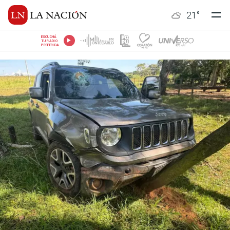
21
°
ESCUCHÁ
TU RADIO
PREFERIDA