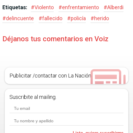
Etiquetas:
#
Violento
#
enfrentamiento
#
Alberdi
#
delincuente
#
fallecido
#
policía
#
herido
Déjanos tus comentarios en Voiz
Publicitar /contactar con La Nación
Suscribite al mailing.
Listo, quiero suscribirme