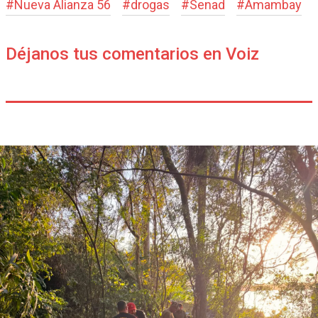
#
Nueva Alianza 56
#
drogas
#
Senad
#
Amambay
Déjanos tus comentarios en Voiz