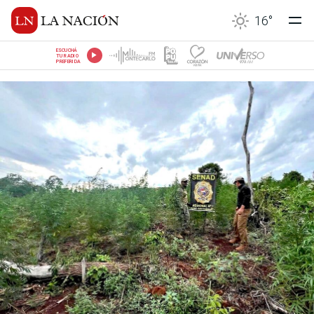
16
°
ESCUCHÁ
TU RADIO
PREFERIDA