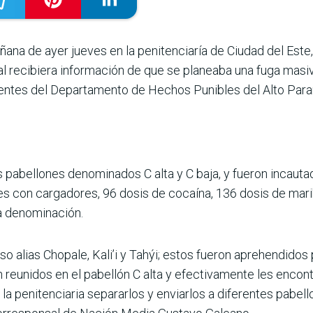
añana de ayer jueves en la penitenciaría de Ciudad del Est
al recibiera información de que se planeaba una fuga masiv
entes del Departamento de Hechos Punibles del Alto Par
s pabellones denominados C alta y C baja, y fueron incaut
es con cargadores, 96 dosis de cocaína, 136 dosis de mari
a denominación.
so alias Chopale, Kali’i y Tahýi; estos fueron aprehendidos
reunidos en el pabellón C alta y efectivamente les encont
la penitenciaria separarlos y enviarlos a diferentes pabel