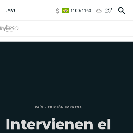
1100
/
1160
25
°
3,6
/
3,9
:MÁS
6850
/
7200
5900
/
5960
PAÍS - EDICIÓN IMPRESA
Intervienen el