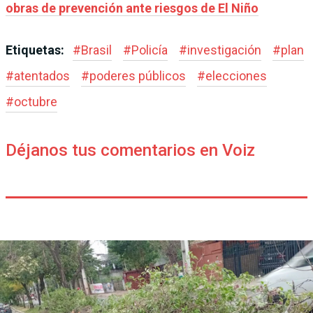
obras de prevención ante riesgos de El Niño
Etiquetas:
#
Brasil
#
Policía
#
investigación
#
plan
#
atentados
#
poderes públicos
#
elecciones
#
octubre
Déjanos tus comentarios en Voiz