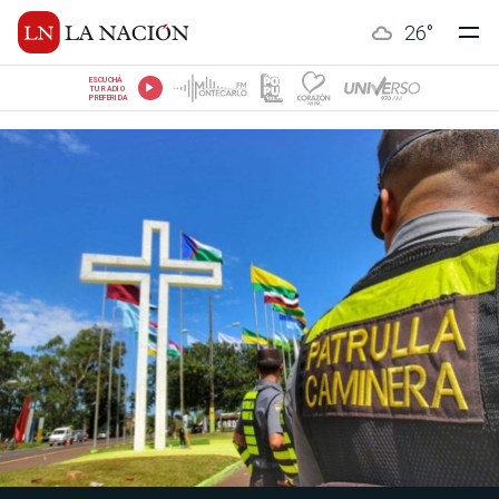
26
°
ESCUCHÁ
TU RADIO
PREFERIDA