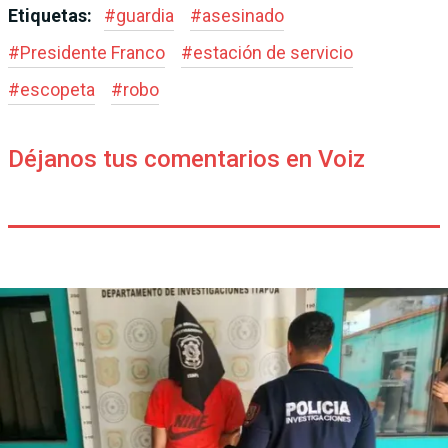
Etiquetas:
#
guardia
#
asesinado
#
Presidente Franco
#
estación de servicio
#
escopeta
#
robo
Déjanos tus comentarios en Voiz