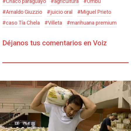
#
Chaco paraguayo
#
agricultura
#
Ombú
#
Arnaldo Giuzzio
#
juicio oral
#
Miguel Prieto
#
caso Tía Chela
#
Villeta
#
marihuana premium
Déjanos tus comentarios en Voiz