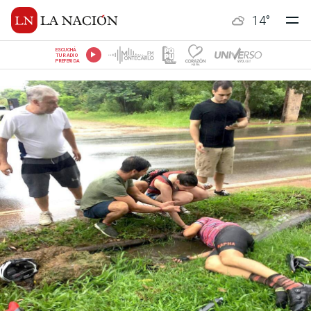
14
°
ESCUCHÁ
TU RADIO
PREFERIDA