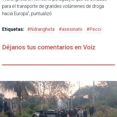
para el trans­porte de grandes volúmenes de droga
hacia Europa”, pun­tualizó.
Etiquetas:
#
Ndrangheta
#
asesinato
#
Pecci
Déjanos tus comentarios en Voiz