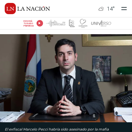
14
°
ESCUCHÁ
TU RADIO
PREFERIDA
El exfiscal Marcelo Pecci habría sido asesinado por la mafia